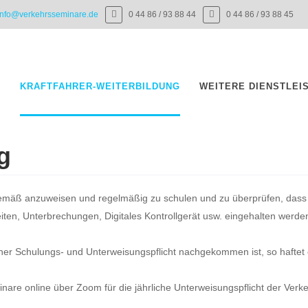
info@verkehrsseminare.de
0 44 86 / 93 88 44
0 44 86 / 93 88 45
E
KRAFTFAHRER-WEITERBILDUNG
WEITERE DIENSTLEI
g
mäß anzuweisen und regelmäßig zu schulen und zu überprüfen, das
eiten, Unterbrechungen, Digitales Kontrollgerät usw. eingehalten werde
er Schulungs- und Unterweisungspflicht nachgekommen ist, so haftet e
are online über Zoom für die jährliche Unterweisungspflicht der Ver